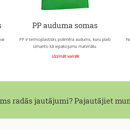
s
PP auduma somas
vai
PP ir termoplastisks polimēra audums, kuru plaši
N
izmanto kā iepakojumu materiālu.
Uzzināt vairāk
ms radās jautājumi? Pajautājiet mu