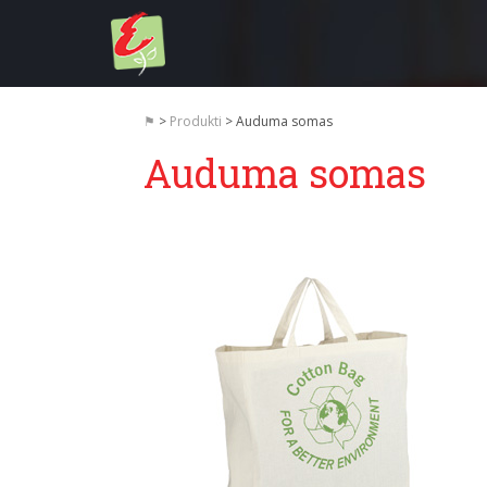
Doties
uz
saturu
⚑
>
Produkti
>
Auduma somas
Auduma somas