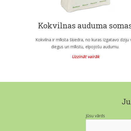
Kokvilnas auduma soma
Kokvilna ir mīksta šķiedra, no kuras izgatavo dziju 
diegus un mīkstu, elpojošu audumu.
Uzzināt vairāk
Ju
Jūsu vārds