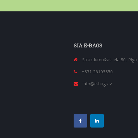
SIA E-BAGS
Strazdumuižas iela 80, Rīga
+371 26103350
info@e-bags.lv