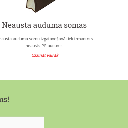
Neausta auduma somas
eausta auduma somu izgatavošanā tiek izmantots
neausts PP audums.
Uzzināt vairāk
ms!